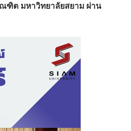
บัณฑิต มหาวิทยาลัยสยาม ผ่าน