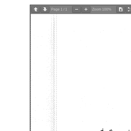
Page
1
/
1
Zoom
100%