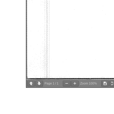
Page
1
/
1
Zoom
100%