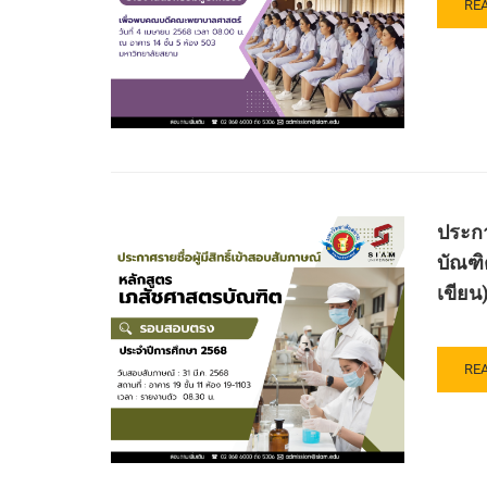
RE
RE
256
แพ
MO
ศา
AB
บัณ
ปร
คณ
ราย
ทัน
ชื่อ
แพท
ผู้
รอ
มี
รับ
สิทธิ
ตรง
เข้า
ปร
ศึก
ประกา
ปี
ใน
การ
บัณฑิ
ระด
ศึก
ปริ
เขียน
256
ตรี
หลั
พย
RE
RE
ศา
MO
บัณ
AB
คณ
ปร
พย
ราย
ศาส
ชื่อ
มหา