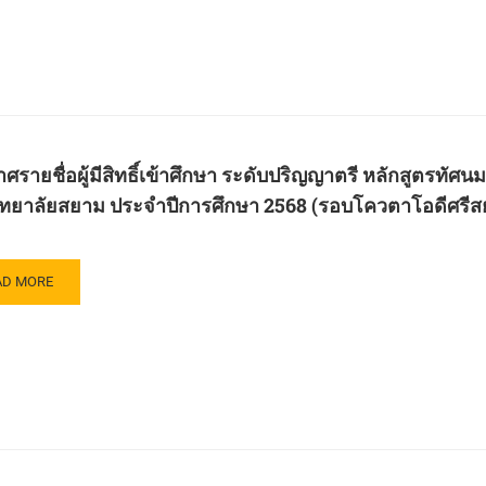
ะกาศ
์
ษา
ศรายชื่อผู้มีสิทธิ์เข้าศึกษา ระดับปริญญาตรี หลักสูตร
ทยาลัยสยาม ประจำปีการศึกษา 2568 (รอบโควตาโอดีศรีส
ับ
ญญา
AD
AD MORE
กสูตร
RE
ยา
OUT
สตร
ะกาศ
ฑิต
ขา
โนโลยี
ทัล
ะ
์
ญญา