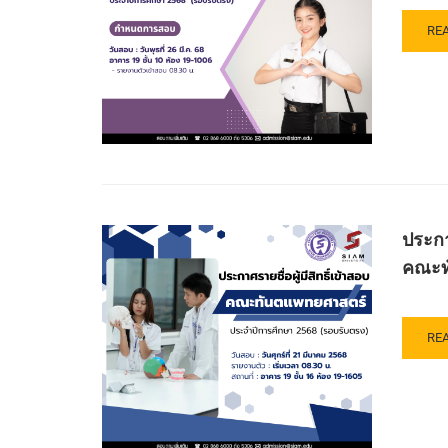
วิช
คัด
บริ
RE
เลื
RE
ทาง
MO
บุค
เภส
AB
เข้า
มหา
ปร
ศึก
สย
ราย
ต่อ
โด
ชื่อ
ใน
วิธี
ผู้
ระด
รับ
มี
ปริ
ตรง
สิทธิ
ตรี
(สอ
เข้า
มหา
ข้อ
สอ
สย
ประกา
เขี
ข้อ
หลั
คณะทั
ปี
เขี
พย
การ
เพื่อ
ศา
ศึก
เข้า
บัณ
256
ศึก
คณ
RE
RE
ระด
พย
MO
ปริ
ศาส
AB
ตรี
มหา
ปร
หลั
สย
ราย
พย
รอ
ชื่อ