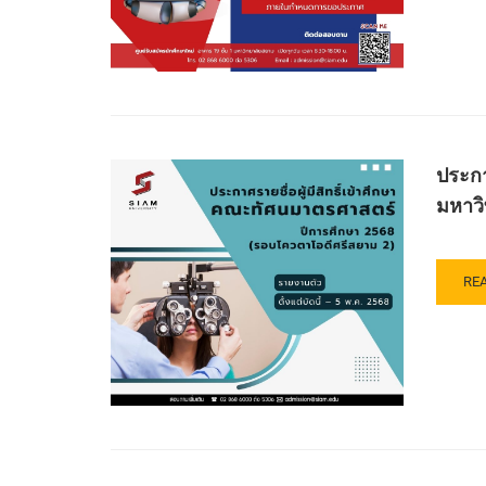
ปร
ราย
ชื่อ
ผู้
มี
สิทธิ
เข้า
ศึก
ประกา
ต่อ
มหาวิ
ใน
ระด
ปริ
ตรี
RE
RE
หลั
MO
วิท
AB
ศา
ปร
บัณ
ราย
สา
ชื่อ
เทค
ผู้
ดิจิ
มี
แล
สิทธิ
ปั
เข้า