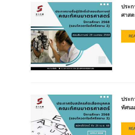
ประ
ศึก
ประกา
เพื่อ
ระด
การ
ศาสต
ปริ
ปร
ตรี
ธุรก
หลั
ปร
ทัศ
RE
RE
ปี
มา
MO
การ
ศา
AB
ศึก
บัณ
ปร
256
คณ
ราย
ทัศ
ชื่อ
มา
ผู้
ศาส
มี
มหา
สิทธิ
สย
เข้า
ปร
สอ
ประกา
ปี
สัม
การ
ทัศนม
เพื่อ
ศึก
คัด
256
เลื
(รอ
บุค
RE
RE
โค
เข้า
MO