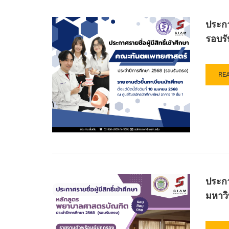
โอ
มา
เข้า
ดี
ศาส
ศึก
ประกา
ศรี
มหา
หลั
สย
สย
รอบรั
เภส
2)
ปี
ศา
การ
บัณ
ศึก
สา
RE
RE
256
วิช
MO
(รอ
บริ
AB
โค
ทาง
ปร
โอ
เภส
ราย
ดี
คณ
ชื่อ
ศรี
เภส
ผู้
สย
มหา
มี
2)
สย
สิทธิ
รอ
เข้า
รับ
ศึก
ประกา
ตรง
ระด
ปร
มหาวิ
ปริ
ปี
ตรี
การ
หลั
ศึก
ทัน