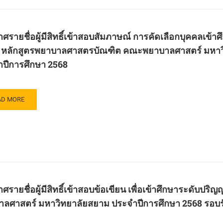
าม
บ
์
ศรายชื่อผู้มีสิทธิ์เข้าสอบสัมภาษณ์ การคัดเลือกบุคคลเข้
บ
บ
 หลักสูตรพยาบาลศาสตรบัณฑิต คณะพยาบาลศาสตร์ มหาวิท
ภาษณ์
ปีการศึกษา 2568
ยน)
ะจำ
อก
คล
AD
AD MORE
ษา
RE
ษา
8
OUT
ับ
ะกาศ
ญญา
กสูตร
ัช
สตร
์
ฑิต
ศรายชื่อผู้มีสิทธิ์เข้าสอบข้อเขียน เพื่อเข้าศึกษาระดับ
ะ
บ
ลศาสตร์ มหาวิทยาลัยสยาม ประจำปีการศึกษา 2568 รอบรั
ัชศาสตร์
ภาษณ์
ขา