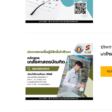
โอ
ศึก
AB
ดี
ระด
ปร
ศรี
ปริ
การ
สย
ตรี
รับ
2)
หลั
สมั
ทัศ
คัด
มา
เลื
ศา
บุค
บัณ
เพื่อ
ประกา
คณ
เข้า
ทัศ
เภสัช
ศึก
มา
ระด
ศาส
ปริ
มหา
ตรี
RE
RE
สย
หลั
MO
ปร
ทัศ
AB
ปี
มา
ปร
การ
ศา
ราย
ศึก
บัณ
ชื่อ
256
สา
ผู้
(รอ
วิช
มี
โค
ทัศ
สิทธิ