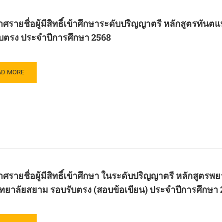
ตร
ตร์
ษา
ศรายชื่อผู้มีสิทธิ์เข้าศึกษาระดับปริญญาตรี หลักสูตร
วิทยาลัย
กสูตร
าม
าม
บตรง ประจำปีการศึกษา 2568
ัช
สตร
ฑิต
ษา
ขา
AD
AD MORE
8
าการ
RE
บ
บาล
OUT
วตา
ะกาศ
ัชกรรม
ะ
ัชศาสตร์
าม
วิทยาลัย
าม
์
บ
ษา
ศรายชื่อผู้มีสิทธิ์เข้าศึกษา ในระดับปริญญาตรี หลักส
ับ
ะจำ
ทยาลัยสยาม รอบรับตรง (สอบข้อเขียน) ประจำปีการศึกษา
ญญา
กสูตร
ษา
ต