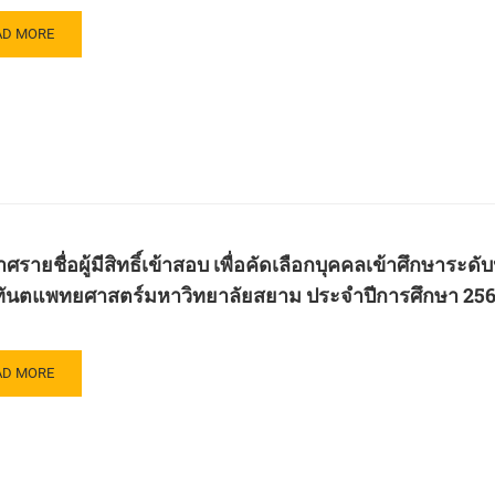
าการ
บาล
AD
อก
AD MORE
RE
คล
ัชกรรม
OUT
วิทยาลัย
ะกาศ
ษา
าม
ย
ับ
ญญา
์
บ
วิทยาลัย
บ
าม
ศรายชื่อผู้มีสิทธิ์เข้าสอบ เพื่อคัดเลือกบุคคลเข้าศึกษา
ยน)
กสูตร
นตแพทยศาสตร์มหาวิทยาลัยสยาม ประจำปีการศึกษา 2568
ยน
าบาล
สตร
ษา
ฑิต
8
ษา
ะ
AD
AD MORE
ับ
าบาล
RE
ญญา
ตร์
OUT
วิทยาลัย
ะกาศ
กสูตร
าม
าบาล
บ