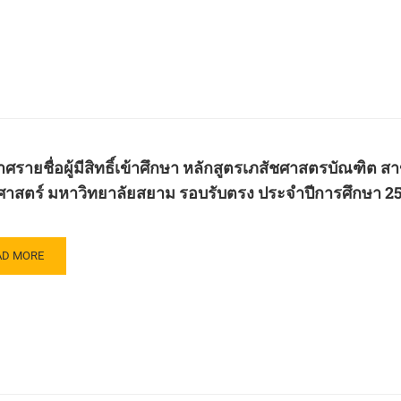
ษา
OUT
ับ
ะกาศ
ญญา
าม
กสูตร
คร
น
ตร
อก
สตร
คล
ฑิต
ศรายชื่อผู้มีสิทธิ์เข้าศึกษา หลักสูตรเภสัชศาสตรบัณฑิ
ะ
น
ศาสตร์ มหาวิทยาลัยสยาม รอบรับตรง ประจำปีการศึกษา 2
ษา
ตร
ับ
ตร์
ญญา
วิทยาลัย
AD
AD MORE
าม
กสูตร
RE
ะจำ
น
OUT
ตร
ะกาศ
สตร
ษา
ฑิต
8
ขา
บ
า
วตา
น
์