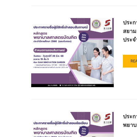
ผู้
สย
มี
รอ
สิทธิ
รับ
ประกา
เข้า
ตรง
สอ
(สอ
สยาม
สัม
ข้อ
ประจำ
เพื่อ
เขี
คัด
ปร
เลื
ปี
บุค
การ
RE
RE
เข้า
ศึก
MO
ศึก
256
AB
ระด
ปร
ปริ
ราย
ตรี
ชื่อ
หลั
ผู้
เภส
มี
ศา
สิทธิ
บัณ
ประกา
เข้า
คณ
สอ
พยาบา
เภส
สัม
สา
การ