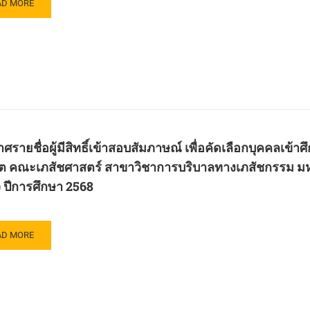
AD
AD MORE
8
ทย
RE
สตร
OUT
ฑิต
ะกาศ
ะ
ต
ยศาสตร์
บ
์
ะจำ
ษา
ศรายชื่อผู้มีสิทธิ์เข้าสอบสัมภาษณ์ เพื่อคัดเลือกบุคคลเข
ต คณะเภสัชศาสตร์ สาขาวิชาการบริบาลทางเภสัชกรรม มหา
ับ
ษา
ญญา
) ปีการศึกษา 2568
8
กสูตร
าบาล
AD
AD MORE
สตร
RE
ฑิต
OUT
ะ
ะกาศ
าบาล
ตร์
วิทยาลัย