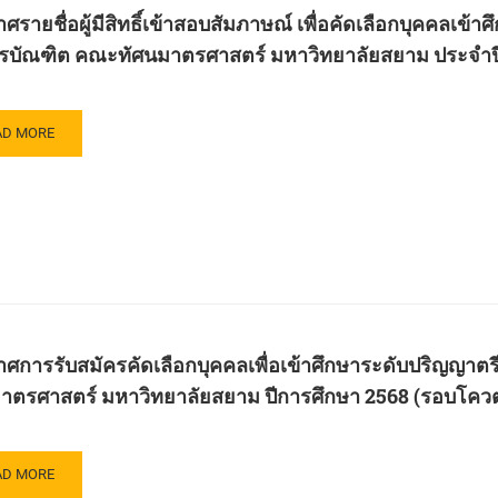
ดิษฐ์
ษา
ศรายชื่อผู้มีสิทธิ์เข้าสอบสัมภาษณ์ เพื่อคัดเลือกบุคคลเข
ับ
รบัณฑิต คณะทัศนมาตรศาสตร์ มหาวิทยาลัยสยาม ประจำปี
ญญา
ะกอบ
ิจ
กสูตร
ะจำ
น
AD
AD MORE
ตร
RE
สตร
OUT
ษา
ฑิต
ะกาศ
8
ะ
น
ตร
ตร์
วิทยาลัย
์
าม
ะจำ
บ
ศการรับสมัครคัดเลือกบุคคลเพื่อเข้าศึกษาระดับปริญญาต
ภาษณ์
าตรศาสตร์ มหาวิทยาลัยสยาม ปีการศึกษา 2568 (รอบโควต
ษา
8
อก
บ
คล
AD
AD MORE
วตา
RE